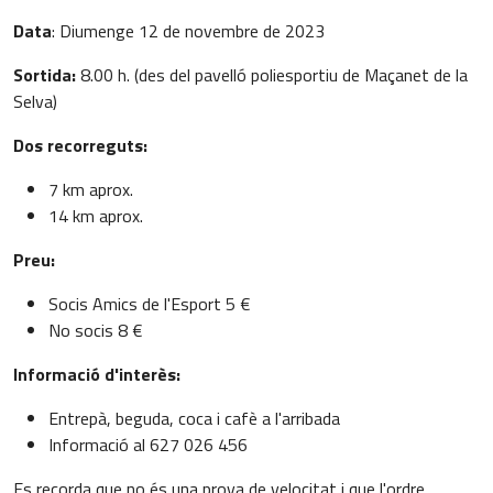
Data
: Diumenge 12 de novembre de 2023
Sortida:
8.00 h. (des del pavelló poliesportiu de Maçanet de la
Selva)
Dos recorreguts:
7 km aprox.
14 km aprox.
Preu:
Socis Amics de l'Esport 5 €
No socis 8 €
Informació d'interès:
Entrepà, beguda, coca i cafè a l'arribada
Informació al 627 026 456
Es recorda que no és una prova de velocitat i que l'ordre